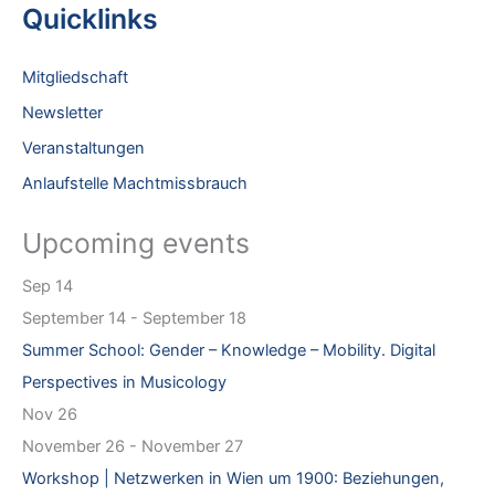
a
Quicklinks
r
c
Mitgliedschaft
h
Newsletter
f
Veranstaltungen
o
Anlaufstelle Machtmissbrauch
r
:
Upcoming events
Sep
14
September 14
-
September 18
Summer School: Gender – Knowledge – Mobility. Digital
Perspectives in Musicology
Nov
26
November 26
-
November 27
Workshop | Netzwerken in Wien um 1900: Beziehungen,