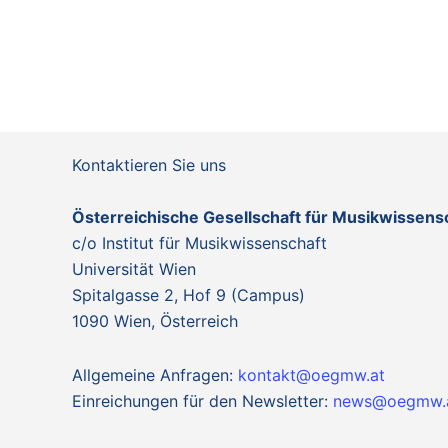
s
f
N
o
a
r
v
E
i
v
g
e
a
Kontaktieren Sie uns
n
t
t
i
Österreichische Gesellschaft für Musikwissen
s
o
c/o Institut für Musikwissenschaft
b
n
Universität Wien
y
Spitalgasse 2, Hof 9 (Campus)
K
1090 Wien, Österreich
e
y
Allgemeine Anfragen:
kontakt@oegmw.at
w
Einreichungen für den Newsletter:
news@oegmw.
o
r