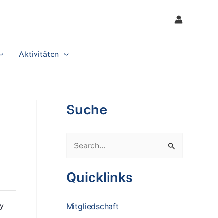
Aktivitäten
Suche
S
e
a
Quicklinks
r
c
y
Mitgliedschaft