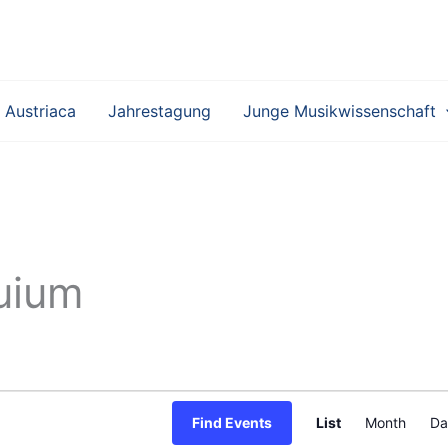
 Austriaca
Jahrestagung
Junge Musikwissenschaft
quium
E
Find Events
List
Month
Da
v