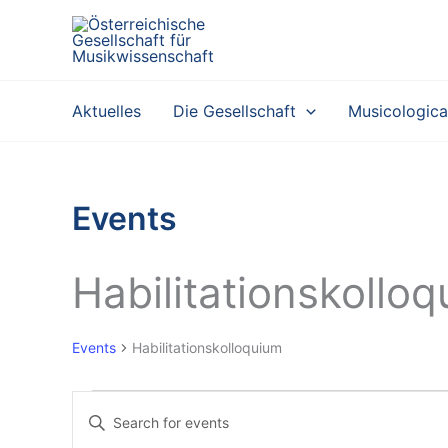
Skip
to
content
Aktuelles
Die Gesellschaft
Musicologica
Events
Habilitationskollo
Events
Habilitationskolloquium
Events
E
E
v
n