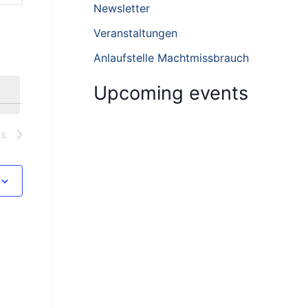
h
Newsletter
f
Veranstaltungen
o
Anlaufstelle Machtmissbrauch
r
:
Upcoming events
ts