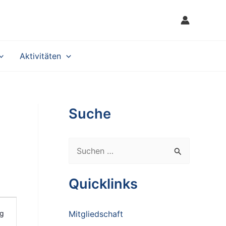
Aktivitäten
Suche
S
u
c
Quicklinks
h
e
g
Mitgliedschaft