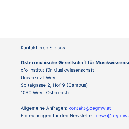
e
i
u
n
n
g
d
e
A
b
n
e
s
Kontaktieren Sie uns
n
i
.
c
Österreichische Gesellschaft für Musikwissen
S
h
c/o Institut für Musikwissenschaft
u
t
Universität Wien
c
e
Spitalgasse 2, Hof 9 (Campus)
h
n
1090 Wien, Österreich
e
,
n
N
Allgemeine Anfragen:
kontakt@oegmw.at
a
a
Einreichungen für den Newsletter:
news@oegmw.
c
v
h
i