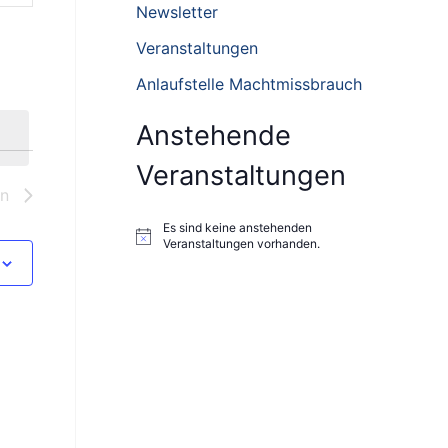
n
Newsletter
n
Veranstaltungen
a
Anlaufstelle Machtmissbrauch
c
h
Anstehende
:
Veranstaltungen
en
Es sind keine anstehenden
H
Veranstaltungen vorhanden.
i
n
w
e
i
s