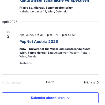
Kulturwissenschaftliche Perspektiven“
a
a
ä
l
l
Pfarre St. Michael, Sommerrefektorium
h
Habsburgergasse 12, Wien, Österreich
t
t
l
u
u
e
April 2025
n
n
n
g
g
.
DO.
e
A
April 3, 2025 @ 3:00 p.m.
-
7:00 p.m.
CEST
3
n
n
PopNet Austria 2025
S
s
mdw – Universität für Musik und darstellende Kunst
u
i
Wien, Fanny Hensel-Saal
Anton-von-Webern-Platz 1,
Wien, Austria
c
c
h
h
Kostenlos
e
t
u
e
n
n
Heute
Vorherige
Veranst
Nächste
d
-
Veranstaltungen
A
N
n
a
Kalender abonnieren
s
v