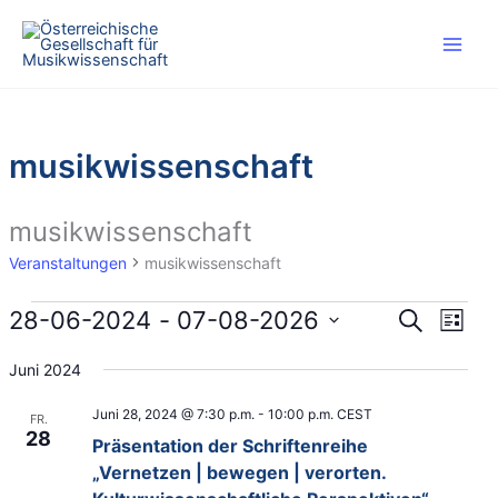
Zum
Inhalt
springen
musikwissenschaft
musikwissenschaft
Veranstaltungen
musikwissenschaft
Veranstaltungen
28-06-2024
 - 
07-08-2026
V
V
S
L
u
e
e
D
i
c
Juni 2024
r
r
s
a
h
t
a
a
t
e
Juni 28, 2024 @ 7:30 p.m.
-
10:00 p.m.
CEST
e
FR.
n
n
u
28
Präsentation der Schriftenreihe
s
s
m
„Vernetzen | bewegen | verorten.
t
t
w