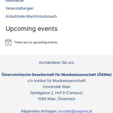
Newsletter
f
Veranstaltungen
o
Anlaufstelle Machtmissbrauch
r
:
Upcoming events
There are no upcoming events.
N
o
t
i
c
Kontaktieren Sie uns
e
Österreichische Gesellschaft für Musikwissenschaft (ÖGMw)
c/o Institut für Musikwissenschaft
Universität Wien
Spitalgasse 2, Hof 9 (Campus)
1090 Wien, Österreich
Allgemeine Anfragen:
kontakt@oegmw.at