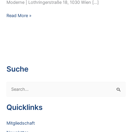
Moderne | Lothringerstraße 18, 1030 Wien […]
Studientag
Read More »
|
Wege
in
unsere
Zeit
–
Friedrich
Suche
Cerha
als
S
Interpret
e
a
Quicklinks
r
c
Mitgliedschaft
h