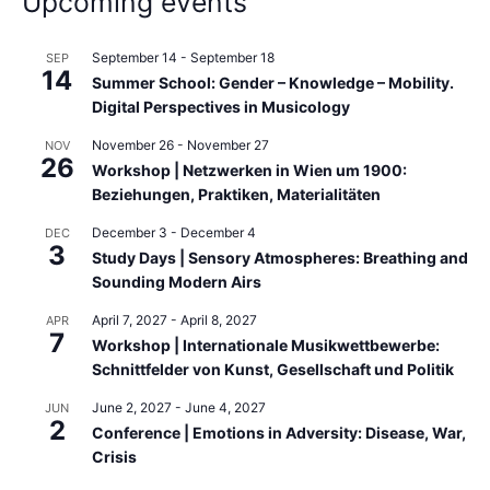
Upcoming events
September 14
-
September 18
SEP
14
Summer School: Gender – Knowledge – Mobility.
Digital Perspectives in Musicology
November 26
-
November 27
NOV
26
Workshop | Netzwerken in Wien um 1900:
Beziehungen, Praktiken, Materialitäten
December 3
-
December 4
DEC
3
Study Days | Sensory Atmospheres: Breathing and
Sounding Modern Airs
April 7, 2027
-
April 8, 2027
APR
7
Workshop | Internationale Musikwettbewerbe:
Schnittfelder von Kunst, Gesellschaft und Politik
June 2, 2027
-
June 4, 2027
JUN
2
Conference | Emotions in Adversity: Disease, War,
Crisis