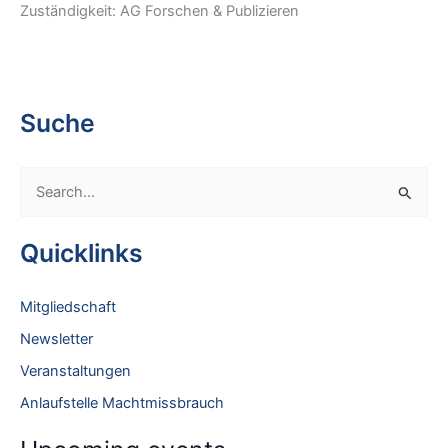
Zuständigkeit: AG Forschen & Publizieren
Suche
S
e
a
Quicklinks
r
c
Mitgliedschaft
h
Newsletter
f
Veranstaltungen
o
Anlaufstelle Machtmissbrauch
r
: