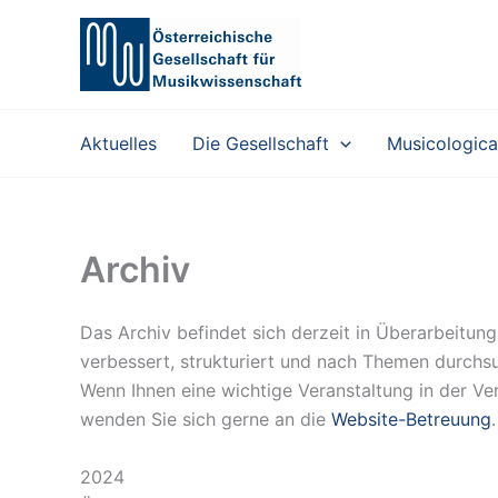
#!trpst#trp-
gettext
data-
trpgettextoriginal=46#!trpen#Skip
to
Aktuelles
Die Gesellschaft
Musicologica
content#!trpst#/trp-
gettext#!trpen#
Archiv
Das Archiv befindet sich derzeit in Überarbeitun
verbessert, strukturiert und nach Themen durchs
Wenn Ihnen eine wichtige Veranstaltung in der Verg
wenden Sie sich gerne an die
Website-Betreuung
.
2024