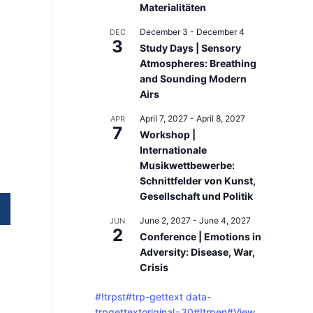
Materialitäten
d
December 3
-
December 4
DEC
a
3
Study Days | Sensory
t
Atmospheres: Breathing
a
and Sounding Modern
Airs
-
April 7, 2027
-
April 8, 2027
APR
t
7
Workshop |
r
Internationale
Musikwettbewerbe:
p
Schnittfelder von Kunst,
g
Gesellschaft und Politik
e
June 2, 2027
-
June 4, 2027
JUN
2
t
Conference | Emotions in
Adversity: Disease, War,
t
Crisis
e
#!trpst#trp-gettext data-
x
trpgettextoriginal=30#!trpen#View