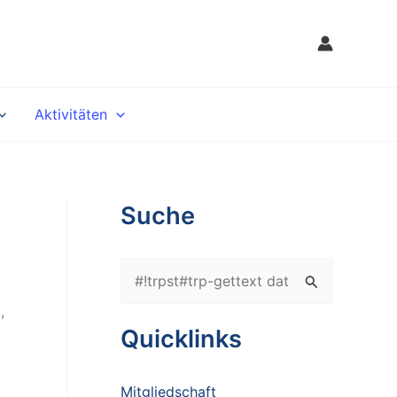
Aktivitäten
Suche
#
!
,
t
Quicklinks
r
p
Mitgliedschaft