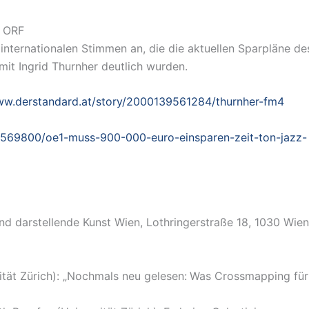
s ORF
 internationalen Stimmen an, die die aktuellen Sparpläne de
 mit Ingrid Thurnher deutlich wurden.
ww.derstandard.at/story/2000139561284/thurnher-fm4
9569800/oe1-muss-900-000-euro-einsparen-zeit-ton-jazz-
und darstellende Kunst Wien, Lothringerstraße 18, 1030 Wien
ität Zürich): „Nochmals neu gelesen:
Was Crossmapping für