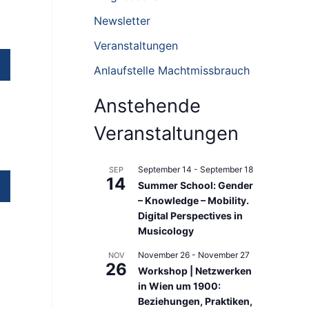
s
Newsletter
t
Veranstaltungen
#
Anlaufstelle Machtmissbrauch
t
r
Anstehende
p
Veranstaltungen
-
g
September 14
-
September 18
SEP
14
Summer School: Gender
e
– Knowledge – Mobility.
t
Digital Perspectives in
Musicology
t
e
November 26
-
November 27
NOV
26
Workshop | Netzwerken
x
in Wien um 1900:
t
Beziehungen, Praktiken,