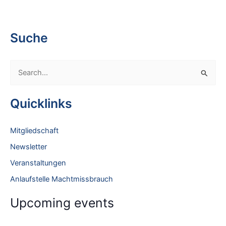
Suche
S
e
a
Quicklinks
r
c
Mitgliedschaft
h
Newsletter
f
Veranstaltungen
o
Anlaufstelle Machtmissbrauch
r
:
Upcoming events