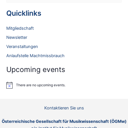
e
Popular
a
Quicklinks
Music
r
c
Mitgliedschaft
h
Newsletter
f
Veranstaltungen
o
Anlaufstelle Machtmissbrauch
r
:
Upcoming events
There are no upcoming events.
N
o
t
i
c
Kontaktieren Sie uns
e
Österreichische Gesellschaft für Musikwissenschaft (ÖGMw)