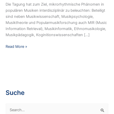
Die Tagung hat zum Ziel, mikrorhythmische Phänomen in
populären Musiken interdisziplinär zu beleuchten: Beteiligt
sind neben Musikwissenschaft, Musikpsychologie,
Musiktheorie und Popularmusikforschung auch MIR (Music
Information Retrieval), Musikinformatik, Ethnomusikologie,
Musikpädagogik, Koginitionswissenschaften […]
Rhythm
Read More »
Under
the
Microscope.
An
Interdisciplinary
Conference
on
Suche
Microrhythm
and
S
Groove
in