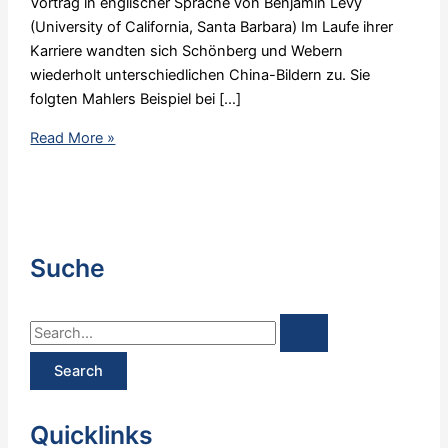
Vortrag in englischer Sprache von Benjamin Levy
(University of California, Santa Barbara) Im Laufe ihrer
Karriere wandten sich Schönberg und Webern
wiederholt unterschiedlichen China-Bildern zu. Sie
folgten Mahlers Beispiel bei […]
Schoenberg
Read More »
Lecture
–
Benjamin
Levy:
„In
Suche
der
Fremde:
S
Images
of
e
China
a
in
r
Schoenberg
Quicklinks
c