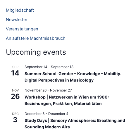
c
Mitgliedschaft
h
Newsletter
f
Veranstaltungen
o
Anlaufstelle Machtmissbrauch
r
:
Upcoming events
September 14
-
September 18
SEP
14
Summer School: Gender – Knowledge – Mobility.
Digital Perspectives in Musicology
November 26
-
November 27
NOV
26
Workshop | Netzwerken in Wien um 1900:
Beziehungen, Praktiken, Materialitäten
December 3
-
December 4
DEC
3
Study Days | Sensory Atmospheres: Breathing and
Sounding Modern Airs