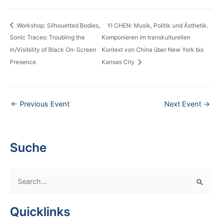
Workshop: Silhouetted Bodies,
YI CHEN: Musik, Politik und Ästhetik.
Sonic Traces: Troubling the
Komponieren im transkulturellen
In/Visibility of Black On-Screen
Kontext von China über New York bis
Presence
Kansas City
←
Previous Event
Next Event
→
Suche
S
e
a
Quicklinks
r