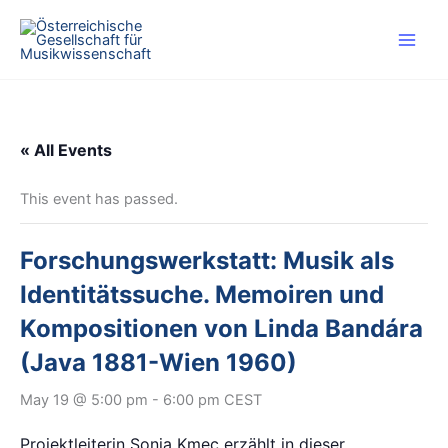
Skip
to
content
« All Events
This event has passed.
Forschungswerkstatt: Musik als
Identitätssuche. Memoiren und
Kompositionen von Linda Bandára
(Java 1881-Wien 1960)
May 19 @ 5:00 pm
-
6:00 pm
CEST
Projektleiterin
Sonja Kmec erzählt in dieser