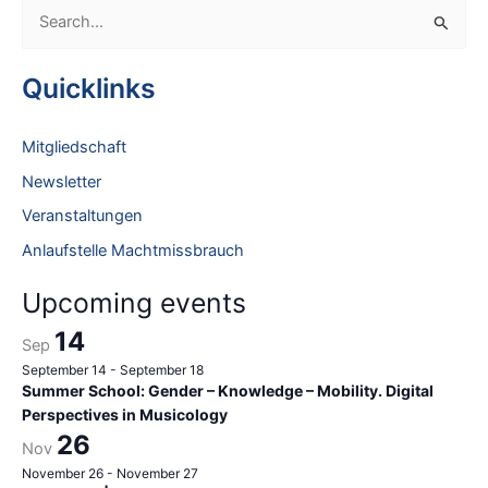
S
e
a
Quicklinks
r
c
Mitgliedschaft
h
Newsletter
f
Veranstaltungen
o
Anlaufstelle Machtmissbrauch
r
:
Upcoming events
14
Sep
September 14
-
September 18
Summer School: Gender – Knowledge – Mobility. Digital
Perspectives in Musicology
26
Nov
November 26
-
November 27