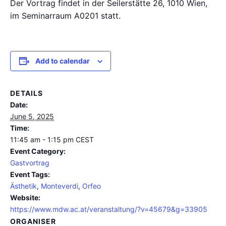
Der Vortrag findet in der Seilerstätte 26, 1010 Wien,
im Seminarraum A0201 statt.
Add to calendar
DETAILS
Date:
June 5, 2025
Time:
11:45 am - 1:15 pm
CEST
Event Category:
Gastvortrag
Event Tags:
Ästhetik
,
Monteverdi
,
Orfeo
Website:
https://www.mdw.ac.at/veranstaltung/?v=45679&g=33905
ORGANISER