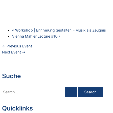
«
Workshop | Erinnerung gestalten – Musik als Zeugnis
Vienna Mahler Lecture #10
»
←
Previous Event
Next Event
→
Suche
S
e
a
Quicklinks
r