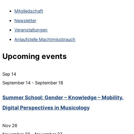
c
Mitgliedschaft
h
Newsletter
f
Veranstaltungen
o
Anlaufstelle Machtmissbrauch
r
:
Upcoming events
Sep
14
September 14
-
September 18
Summer School: Gender – Knowledge – Mobility.
Digital Perspectives in Musicology
Nov
26