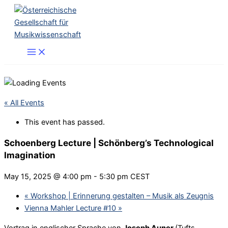
Skip
to
content
« All Events
This event has passed.
Schoenberg Lecture | Schönberg’s Technological
Imagination
May 15, 2025 @ 4:00 pm
-
5:30 pm
CEST
«
Workshop | Erinnerung gestalten – Musik als Zeugnis
Vienna Mahler Lecture #10
»
Vortrag in englischer Sprache von
Joseph Auner
(Tufts