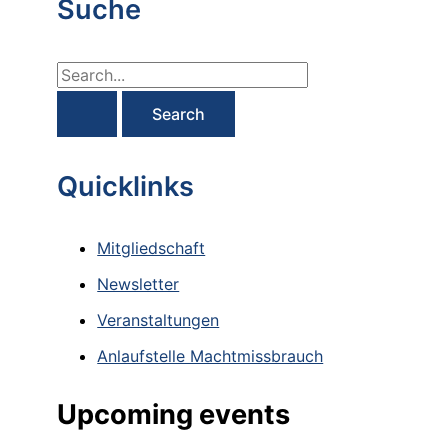
Suche
S
e
a
r
Quicklinks
c
h
Mitgliedschaft
f
Newsletter
o
Veranstaltungen
r
Anlaufstelle Machtmissbrauch
:
Upcoming events