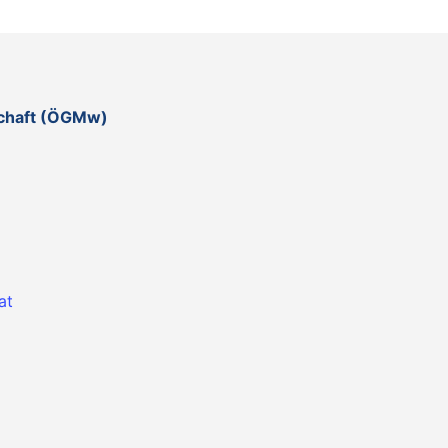
schaft (ÖGMw)
at