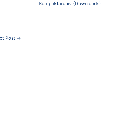
h
Kompaktarchiv (Downloads)
f
o
r
:
xt Post
→