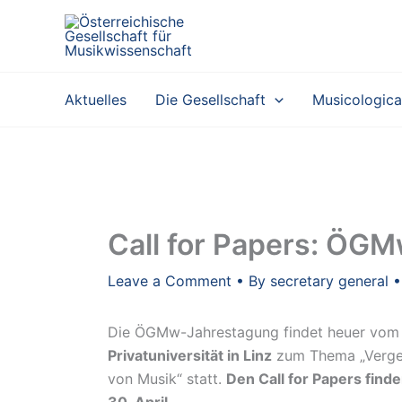
Skip
to
content
Aktuelles
Die Gesellschaft
Musicologica
Call for Papers: ÖG
Leave a Comment
• By
secretary general
Die ÖGMw-Jahrestagung findet heuer vo
Privatuniversität in Linz
zum Thema „Verges
von Musik“ statt.
Den Call for Papers find