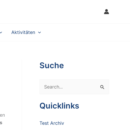
Aktivitäten
Suche
S
e
a
Quicklinks
r
ren
c
is
Test Archiv