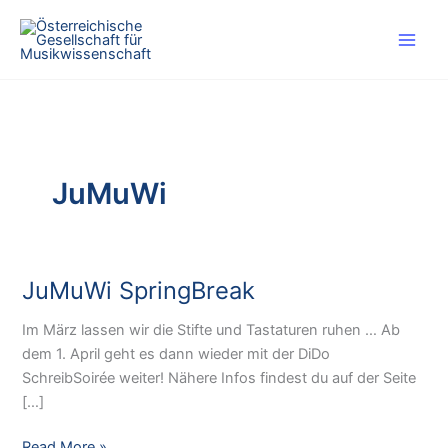
Skip
to
content
JuMuWi
JuMuWi SpringBreak
Im März lassen wir die Stifte und Tastaturen ruhen … Ab
dem 1. April geht es dann wieder mit der DiDo
SchreibSoirée weiter! Nähere Infos findest du auf der Seite
[…]
JuMuWi
Read More »