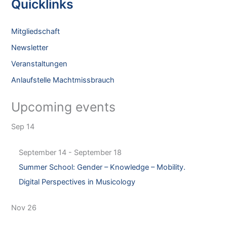
Quicklinks
r
c
Mitgliedschaft
h
Newsletter
f
Veranstaltungen
o
Anlaufstelle Machtmissbrauch
r
:
Upcoming events
Sep
14
September 14
-
September 18
Summer School: Gender – Knowledge – Mobility.
Digital Perspectives in Musicology
Nov
26