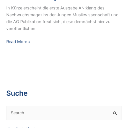
Research
Group
In Kürze erscheint die erste Ausgabe AN:klang des
„Das
Nachwuchsmagazins der Jungen Musikwissenschaft und
Mysterium
die AG Publikation freut sich, diese demnächst hier zu
‚TotentanzÄ
veröffentlichen!
des
Komponisten
Nachwuchsmagazin
Read More »
Felix
Woyrsch“
Suche
S
e
a