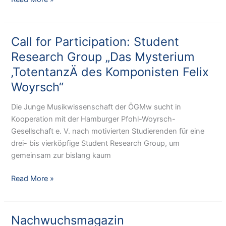
SpringBreak
Call for Participation: Student
Research Group „Das Mysterium
‚TotentanzÄ des Komponisten Felix
Woyrsch“
Die Junge Musikwissenschaft der ÖGMw sucht in
Kooperation mit der Hamburger Pfohl-Woyrsch-
Gesellschaft e. V. nach motivierten Studierenden für eine
drei- bis vierköpfige Student Research Group, um
gemeinsam zur bislang kaum
Call
Read More »
for
Participation:
Student
Nachwuchsmagazin