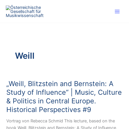
#!trpst#trp-
gettext
data-
trpgettextoriginal=46#!trpen#Skip
to
content#!trpst#/trp-
gettext#!trpen#
Weill
„Weill, Blitzstein and Bernstein: A
Study of Influence“ | Music, Culture
& Politics in Central Europe.
Historical Perspectives #9
Vortrag von Rebecca Schmid This lecture, based on the
book Weill, Blitzstein and Bernstein: A Study of Influence,