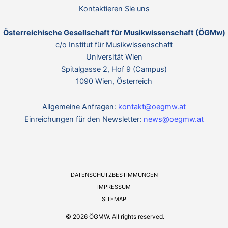
t
p
Kontaktieren Sie uns
d
s
a
t
Österreichische Gesellschaft für Musikwissenschaft (ÖGMw)
t
c/o Institut für Musikwissenschaft
#
Universität Wien
a
t
Spitalgasse 2, Hof 9 (Campus)
-
r
1090 Wien, Österreich
t
p
r
-
Allgemeine Anfragen:
kontakt@oegmw.at
p
Einreichungen für den Newsletter:
news@oegmw.at
g
g
e
e
t
t
t
DATENSCHUTZBESTIMMUNGEN
t
e
IMPRESSUM
e
x
SITEMAP
x
t
© 2026 ÖGMW. All rights reserved.
t
d