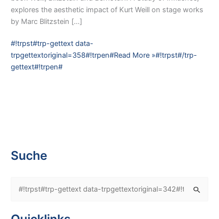
explores the aesthetic impact of Kurt Weill on stage works
by Marc Blitzstein […]
„Weill,
#!trpst#trp-gettext data-
Blitzstein
trpgettextoriginal=358#!trpen#Read More »#!trpst#/trp-
and
gettext#!trpen#
Bernstein:
A
Study
of
Influence“
|
Music,
Suche
Culture
&
#
Politics
in
!
Central
t
Quicklinks