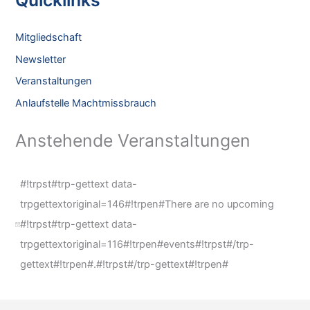
Europe.
r
Historical
p
Perspectives
Mitgliedschaft
s
#9
Newsletter
t
Veranstaltungen
#
Anlaufstelle Machtmissbrauch
t
r
Anstehende Veranstaltungen
p
-
#!trpst#trp-gettext data-
g
trpgettextoriginal=146#!trpen#There are no upcoming
e
#!trpst#trp-gettext data-
t
#
trpgettextoriginal=116#!trpen#events#!trpst#/trp-
t
!
gettext#!trpen#.#!trpst#/trp-gettext#!trpen#
e
t
x
r