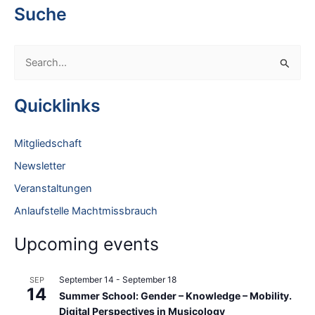
Suche
S
e
a
Quicklinks
r
c
Mitgliedschaft
h
Newsletter
f
Veranstaltungen
o
Anlaufstelle Machtmissbrauch
r
:
Upcoming events
September 14
-
September 18
SEP
14
Summer School: Gender – Knowledge – Mobility.
Digital Perspectives in Musicology