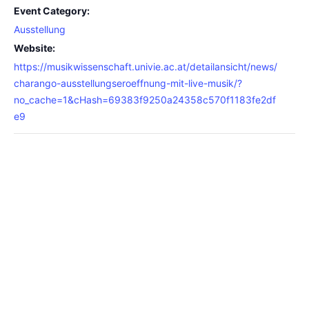
Event Category:
Ausstellung
Website:
https://musikwissenschaft.univie.ac.at/detailansicht/news/
charango-ausstellungseroeffnung-mit-live-musik/?
no_cache=1&cHash=69383f9250a24358c570f1183fe2df
e9