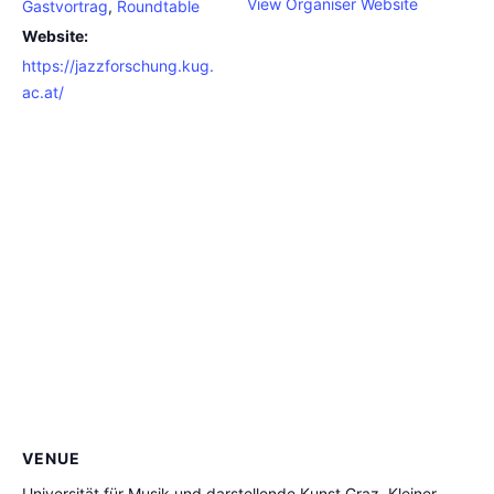
View Organiser Website
Gastvortrag
,
Roundtable
Website:
https://jazzforschung.kug.
ac.at/
VENUE
Universität für Musik und darstellende Kunst Graz, Kleiner