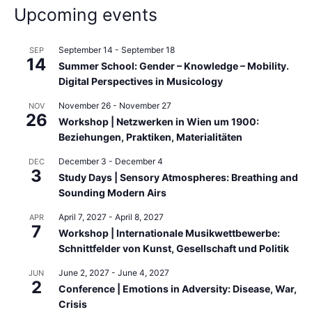
:
Upcoming events
September 14
-
September 18
SEP
14
Summer School: Gender – Knowledge – Mobility.
Digital Perspectives in Musicology
November 26
-
November 27
NOV
26
Workshop | Netzwerken in Wien um 1900:
Beziehungen, Praktiken, Materialitäten
December 3
-
December 4
DEC
3
Study Days | Sensory Atmospheres: Breathing and
Sounding Modern Airs
April 7, 2027
-
April 8, 2027
APR
7
Workshop | Internationale Musikwettbewerbe:
Schnittfelder von Kunst, Gesellschaft und Politik
June 2, 2027
-
June 4, 2027
JUN
2
Conference | Emotions in Adversity: Disease, War,
Crisis