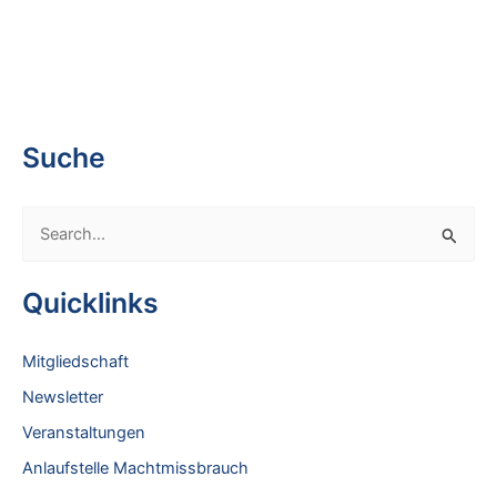
Suche
S
e
a
Quicklinks
r
c
Mitgliedschaft
h
Newsletter
f
Veranstaltungen
o
Anlaufstelle Machtmissbrauch
r