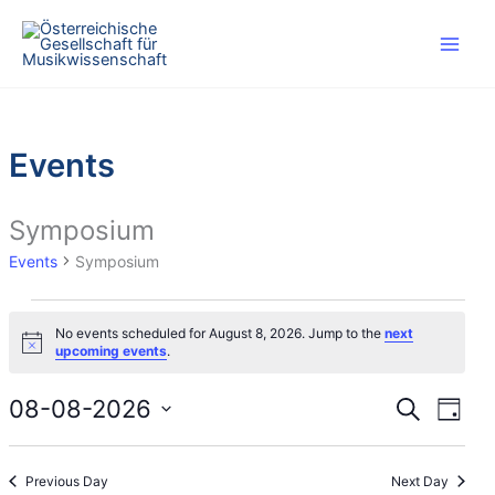
Skip
to
content
Events
Symposium
Events
Symposium
Events
No events scheduled for August 8, 2026. Jump to the
next
for
N
upcoming events
.
August
o
t
8,
i
08-08-2026
E
E
S
D
2026
c
e
v
v
e
S
a
a
e
e
y
e
r
Previous Day
Next Day
n
n
l