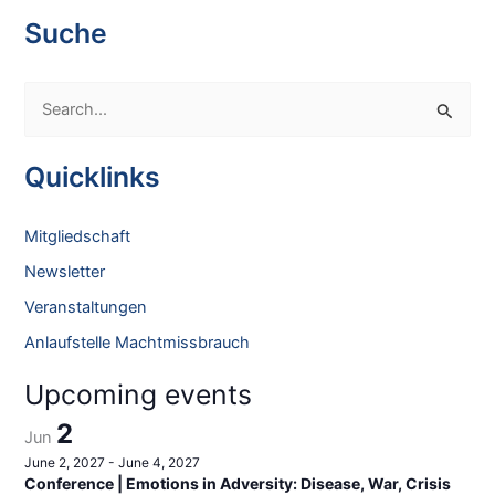
i
Suche
g
a
S
t
e
i
o
a
Quicklinks
n
r
c
Mitgliedschaft
h
Newsletter
f
Veranstaltungen
o
Anlaufstelle Machtmissbrauch
r
:
Upcoming events
2
Jun
June 2, 2027
-
June 4, 2027
Conference | Emotions in Adversity: Disease, War, Crisis