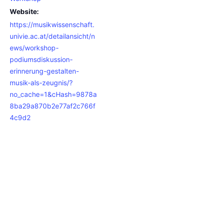
Website:
https://musikwissenschaft.
univie.ac.at/detailansicht/n
ews/workshop-
podiumsdiskussion-
erinnerung-gestalten-
musik-als-zeugnis/?
no_cache=1&cHash=9878a
8ba29a870b2e77af2c766f
4c9d2