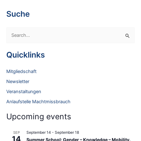
Suche
S
e
a
Quicklinks
r
c
Mitgliedschaft
h
Newsletter
f
Veranstaltungen
o
Anlaufstelle Machtmissbrauch
r
:
Upcoming events
September 14
-
September 18
SEP
14
Summer School: Gender – Knowledge – Mobility.