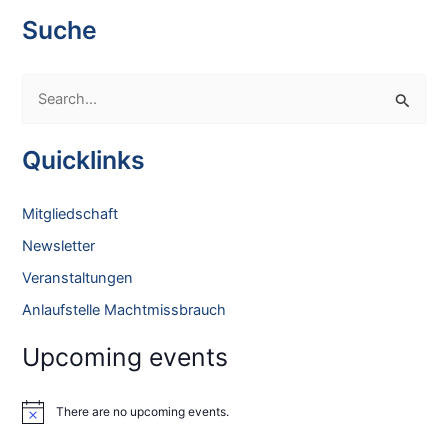
i
Suche
g
a
t
S
i
e
o
a
Quicklinks
n
r
c
Mitgliedschaft
h
Newsletter
f
Veranstaltungen
o
Anlaufstelle Machtmissbrauch
r
:
Upcoming events
There are no upcoming events.
N
o