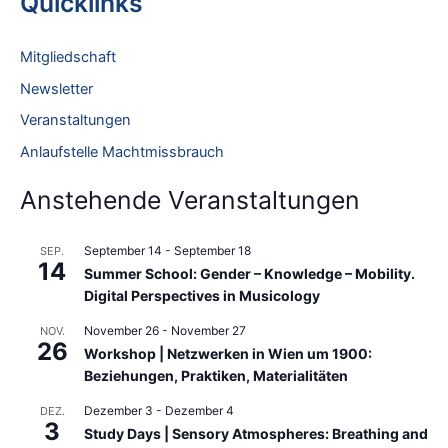
Quicklinks
h
e
Mitgliedschaft
n
Newsletter
n
Veranstaltungen
a
Anlaufstelle Machtmissbrauch
c
h
Anstehende Veranstaltungen
:
September 14
-
September 18
SEP.
14
Summer School: Gender – Knowledge – Mobility.
Digital Perspectives in Musicology
November 26
-
November 27
NOV.
26
Workshop | Netzwerken in Wien um 1900:
Beziehungen, Praktiken, Materialitäten
Dezember 3
-
Dezember 4
DEZ.
3
Study Days | Sensory Atmospheres: Breathing and