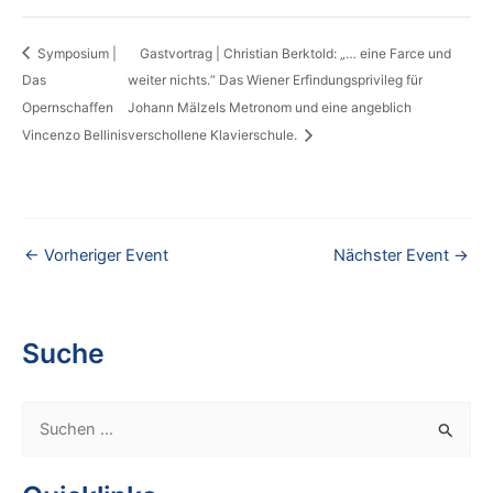
Symposium |
Gastvortrag | Christian Berktold: „… eine Farce und
Das
weiter nichts.“ Das Wiener Erfindungsprivileg für
Opernschaffen
Johann Mälzels Metronom und eine angeblich
Vincenzo Bellinis
verschollene Klavierschule.
←
Vorheriger Event
Nächster Event
→
Suche
S
u
c