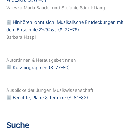
Podcasts (S. 67–71)
Valeska Maria Baader und Stefanie Stindl-Liang
Hinhören lohnt sich! Musikalische Entdeckungen mit
dem Ensemble
Zeitfluss
(S. 72–75)
Barbara Haspl
Autor:innen & Herausgeber:innen
Kurzbiographien (S. 77–80)
Ausblicke der Jungen Musikwissenschaft
Berichte, Pläne & Termine (S. 81–82)
Suche