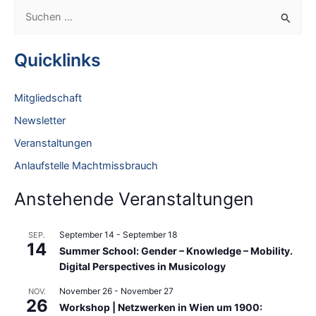
S
u
c
Quicklinks
h
e
Mitgliedschaft
n
Newsletter
n
Veranstaltungen
a
Anlaufstelle Machtmissbrauch
c
h
Anstehende Veranstaltungen
:
September 14
-
September 18
SEP.
14
Summer School: Gender – Knowledge – Mobility.
Digital Perspectives in Musicology
November 26
-
November 27
NOV.
26
Workshop | Netzwerken in Wien um 1900: