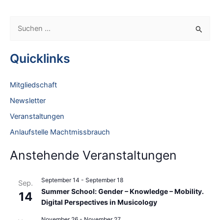
S
u
c
Quicklinks
h
e
Mitgliedschaft
n
Newsletter
n
Veranstaltungen
a
Anlaufstelle Machtmissbrauch
c
h
Anstehende Veranstaltungen
:
September 14
-
September 18
Sep.
Summer School: Gender – Knowledge – Mobility.
14
Digital Perspectives in Musicology
November 26
-
November 27