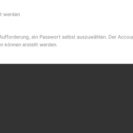
lt werden
 Aufforderung, ein Passwort selbst auszuwählen. Der Accou
en können erstellt werden.