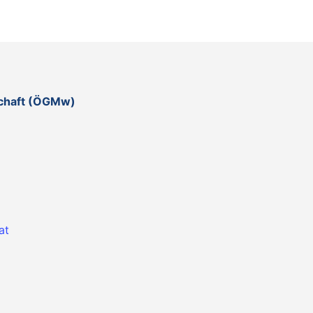
schaft (ÖGMw)
at