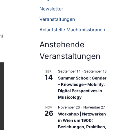
n
Newsletter
n
Veranstaltungen
a
Anlaufstelle Machtmissbrauch
c
nt
h
Anstehende
:
Veranstaltungen
September 14
-
September 18
SEP.
14
Summer School: Gender
– Knowledge – Mobility.
Digital Perspectives in
Musicology
November 26
-
November 27
NOV.
26
Workshop | Netzwerken
in Wien um 1900:
Beziehungen, Praktiken,