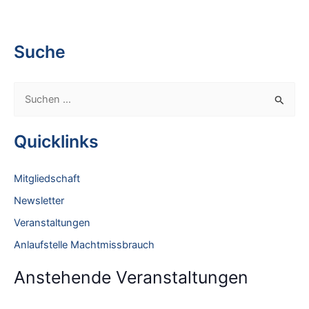
Suche
S
u
c
Quicklinks
h
e
Mitgliedschaft
n
Newsletter
n
Veranstaltungen
a
Anlaufstelle Machtmissbrauch
c
h
Anstehende Veranstaltungen
: