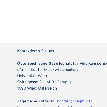
h
l
l
l
e
e
e
l
t
t
t
n
n
n
ü
u
u
u
,
,
,
s
n
n
n
s
e
g
g
g
l
e
e
e
w
n
n
n
o
Kontaktieren Sie uns
r
,
,
,
t
Österreichische Gesellschaft für Musikwissen
.
c/o Institut für Musikwissenschaft
Universität Wien
Spitalgasse 2, Hof 9 (Campus)
1090 Wien, Österreich
Allgemeine Anfragen:
kontakt@oegmw.at