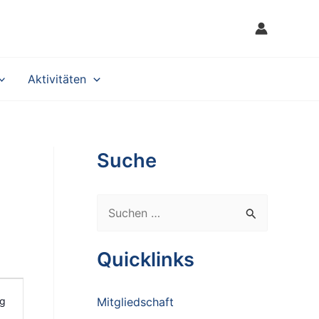
Aktivitäten
Suche
S
u
c
Quicklinks
h
e
g
Mitgliedschaft