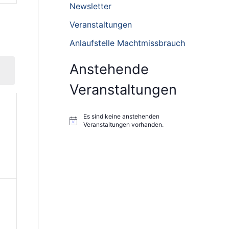
n
Newsletter
n
Veranstaltungen
a
Anlaufstelle Machtmissbrauch
c
h
Anstehende
:
Veranstaltungen
Es sind keine anstehenden
H
Veranstaltungen vorhanden.
i
n
w
e
i
s