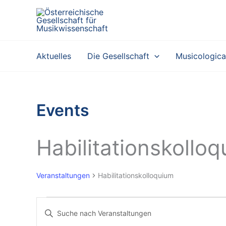
Zum
Inhalt
springen
Aktuelles
Die Gesellschaft
Musicologica
Events
Habilitationskollo
Veranstaltungen
Habilitationskolloquium
Veranstaltungen
V
B
e
i