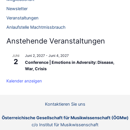
o
n
Newsletter
n
n
Veranstaltungen
a
Anlaufstelle Machtmissbrauch
c
h
Anstehende Veranstaltungen
:
Juni 2, 2027
-
Juni 4, 2027
JUNI
2
Conference | Emotions in Adversity: Disease,
War, Crisis
Kalender anzeigen
Kontaktieren Sie uns
Österreichische Gesellschaft für Musikwissenschaft (ÖGMw)
c/o Institut für Musikwissenschaft