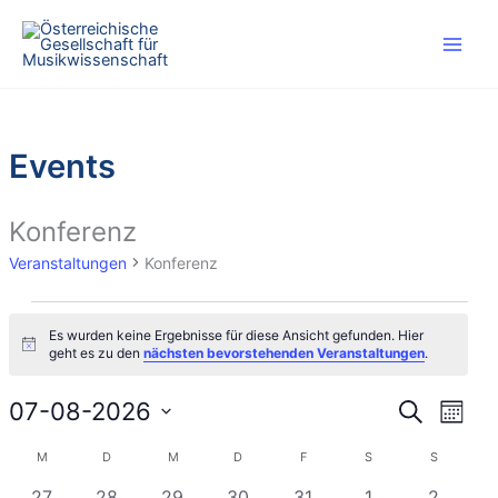
Zum
Inhalt
springen
Events
Konferenz
Veranstaltungen
Konferenz
Veranstaltungen
Es wurden keine Ergebnisse für diese Ansicht gefunden. Hier
H
geht es zu den
nächsten bevorstehenden Veranstaltungen
.
i
n
w
07-08-2026
V
V
S
M
e
u
e
e
i
D
o
c
M
MONTAG
D
DIENSTAG
M
MITTWOCH
D
DONNERSTAG
F
FREITAG
S
SAMSTAG
S
SONNTAG
s
K
r
r
n
a
h
a
a
a
a
0
0
0
0
0
0
0
t
27
28
29
30
31
1
2