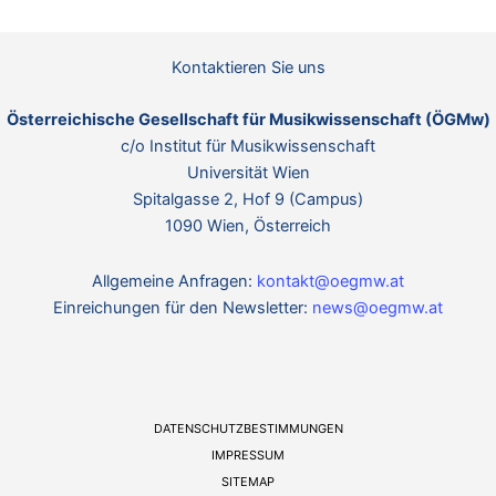
i
n
o
w
n
e
Kontaktieren Sie uns
i
s
Österreichische Gesellschaft für Musikwissenschaft (ÖGMw)
c/o Institut für Musikwissenschaft
Universität Wien
Spitalgasse 2, Hof 9 (Campus)
1090 Wien, Österreich
Allgemeine Anfragen:
kontakt@oegmw.at
Einreichungen für den Newsletter:
news@oegmw.at
DATENSCHUTZBESTIMMUNGEN
IMPRESSUM
SITEMAP