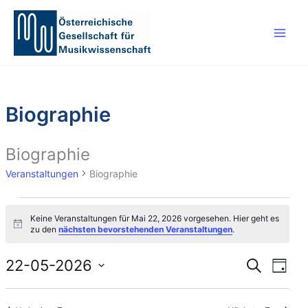
Zum
Inhalt
springen
Biographie
Biographie
Veranstaltungen
Biographie
Veranstaltungen
Keine Veranstaltungen für Mai 22, 2026 vorgesehen. Hier geht es
für
H
zu den
nächsten bevorstehenden Veranstaltungen
.
Mai
i
n
22,
w
22-05-2026
V
V
S
T
2026
e
u
e
e
i
D
a
c
s
r
r
g
a
h