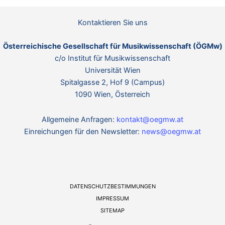
n
o
w
n
e
Kontaktieren Sie uns
i
s
Österreichische Gesellschaft für Musikwissenschaft (ÖGMw)
c/o Institut für Musikwissenschaft
Universität Wien
Spitalgasse 2, Hof 9 (Campus)
1090 Wien, Österreich
Allgemeine Anfragen:
kontakt@oegmw.at
Einreichungen für den Newsletter:
news@oegmw.at
DATENSCHUTZBESTIMMUNGEN
IMPRESSUM
SITEMAP