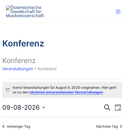
Zum
Inhalt
springen
Konferenz
Konferenz
Veranstaltungen
Konferenz
Veranstaltungen
Keine Veranstaltungen für August 9, 2026 vorgesehen. Hier geht
für
H
es zu den
nächsten bevorstehenden Veranstaltungen
.
August
i
n
9,
w
09-08-2026
V
V
S
T
2026
e
u
e
e
i
D
a
c
s
r
r
g
a
h
Vorheriger Tag
Nächster Tag
a
a
t