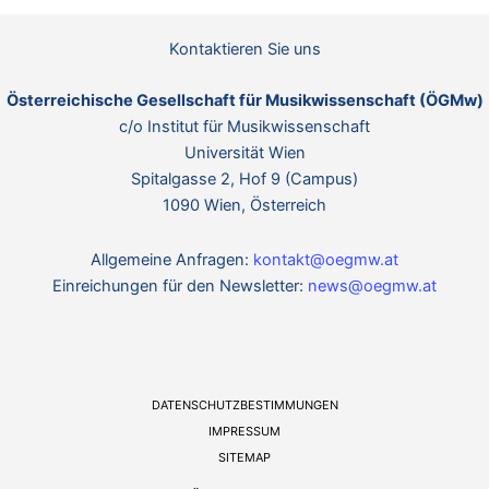
n
w
n
e
Kontaktieren Sie uns
i
s
Österreichische Gesellschaft für Musikwissenschaft (ÖGMw)
c/o Institut für Musikwissenschaft
Universität Wien
Spitalgasse 2, Hof 9 (Campus)
1090 Wien, Österreich
Allgemeine Anfragen:
kontakt@oegmw.at
Einreichungen für den Newsletter:
news@oegmw.at
DATENSCHUTZBESTIMMUNGEN
IMPRESSUM
SITEMAP