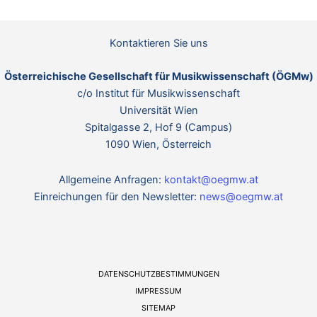
i
o
n
w
n
e
Kontaktieren Sie uns
i
s
Österreichische Gesellschaft für Musikwissenschaft (ÖGMw)
c/o Institut für Musikwissenschaft
Universität Wien
Spitalgasse 2, Hof 9 (Campus)
1090 Wien, Österreich
Allgemeine Anfragen:
kontakt@oegmw.at
Einreichungen für den Newsletter:
news@oegmw.at
DATENSCHUTZBESTIMMUNGEN
IMPRESSUM
SITEMAP