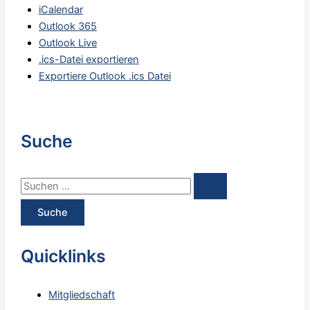
iCalendar
Outlook 365
Outlook Live
.ics-Datei exportieren
Exportiere Outlook .ics Datei
Suche
S
u
c
h
Quicklinks
e
n
Mitgliedschaft
n