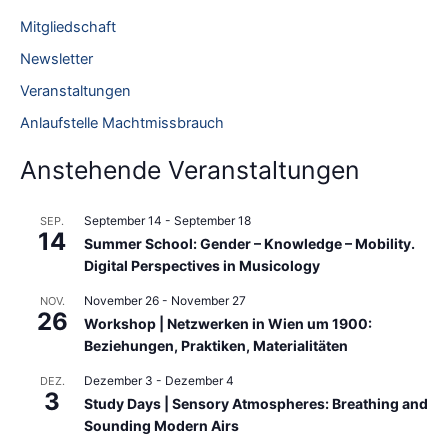
e
Mitgliedschaft
n
Newsletter
n
Veranstaltungen
a
Anlaufstelle Machtmissbrauch
c
h
Anstehende Veranstaltungen
:
September 14
-
September 18
SEP.
14
Summer School: Gender – Knowledge – Mobility.
Digital Perspectives in Musicology
November 26
-
November 27
NOV.
26
Workshop | Netzwerken in Wien um 1900:
Beziehungen, Praktiken, Materialitäten
Dezember 3
-
Dezember 4
DEZ.
3
Study Days | Sensory Atmospheres: Breathing and
Sounding Modern Airs