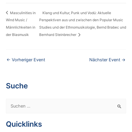
Masculinities in
Klang und Kultur, Punk und Vodú: Aktuelle
Wind Music /
Perspektiven aus und zwischen den Popular Music
Männlichkeiten in
Studies und der Ethnomusikologie, Bernd Brabec und
der Blasmusik
Bernhard Steinbrecher
←
Vorheriger Event
Nächster Event
→
Suche
S
u
c
Quicklinks
h