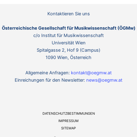
n
w
n
e
Kontaktieren Sie uns
i
s
Österreichische Gesellschaft für Musikwissenschaft (ÖGMw)
c/o Institut für Musikwissenschaft
Universität Wien
Spitalgasse 2, Hof 9 (Campus)
1090 Wien, Österreich
Allgemeine Anfragen:
kontakt@oegmw.at
Einreichungen für den Newsletter:
news@oegmw.at
DATENSCHUTZBESTIMMUNGEN
IMPRESSUM
SITEMAP