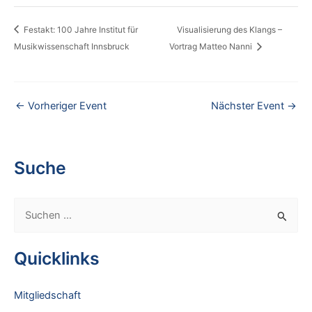
Festakt: 100 Jahre Institut für
Visualisierung des Klangs –
Musikwissenschaft Innsbruck
Vortrag Matteo Nanni
←
Vorheriger Event
Nächster Event
→
Suche
S
u
c
Quicklinks
h
e
Mitgliedschaft
n