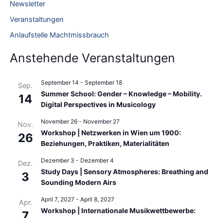
Newsletter
n
Veranstaltungen
a
Anlaufstelle Machtmissbrauch
c
h
Anstehende Veranstaltungen
:
September 14
-
September 18
Sep.
Summer School: Gender – Knowledge – Mobility.
14
Digital Perspectives in Musicology
November 26
-
November 27
Nov.
Workshop | Netzwerken in Wien um 1900:
26
Beziehungen, Praktiken, Materialitäten
Dezember 3
-
Dezember 4
Dez.
Study Days | Sensory Atmospheres: Breathing and
3
Sounding Modern Airs
April 7, 2027
-
April 8, 2027
Apr.
Workshop | Internationale Musikwettbewerbe:
7