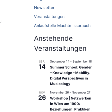
n
Newsletter
n
Veranstaltungen
a
u
Anlaufstelle Machtmissbrauch
c
h
Anstehende
:
Veranstaltungen
September 14
-
September 18
SEP.
14
Summer School: Gender
– Knowledge – Mobility.
Digital Perspectives in
Musicology
November 26
-
November 27
NOV.
26
Workshop | Netzwerken
in Wien um 1900:
Beziehungen, Praktiken,