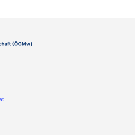
schaft (ÖGMw)
at