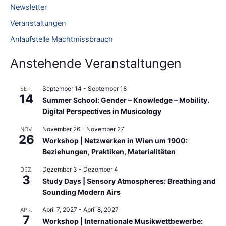
n
Newsletter
n
Veranstaltungen
a
Anlaufstelle Machtmissbrauch
c
h
Anstehende Veranstaltungen
:
September 14
-
September 18
SEP.
14
Summer School: Gender – Knowledge – Mobility.
Digital Perspectives in Musicology
November 26
-
November 27
NOV.
26
Workshop | Netzwerken in Wien um 1900:
Beziehungen, Praktiken, Materialitäten
Dezember 3
-
Dezember 4
DEZ.
3
Study Days | Sensory Atmospheres: Breathing and
Sounding Modern Airs
April 7, 2027
-
April 8, 2027
APR.
7
Workshop | Internationale Musikwettbewerbe: