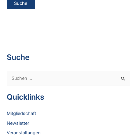
Suche
S
u
c
Quicklinks
h
e
Mitgliedschaft
n
Newsletter
n
Veranstaltungen
a