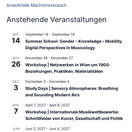
Anlaufstelle Machtmissbrauch
c
h
Anstehende Veranstaltungen
:
September 14
-
September 18
SEP.
14
Summer School: Gender – Knowledge – Mobility.
Digital Perspectives in Musicology
November 26
-
November 27
NOV.
26
Workshop | Netzwerken in Wien um 1900:
Beziehungen, Praktiken, Materialitäten
Dezember 3
-
Dezember 4
DEZ.
3
Study Days | Sensory Atmospheres: Breathing
and Sounding Modern Airs
April 7, 2027
-
April 8, 2027
APR.
7
Workshop | Internationale Musikwettbewerbe:
Schnittfelder von Kunst, Gesellschaft und Politik
Juni 2, 2027
-
Juni 4, 2027
JUNI