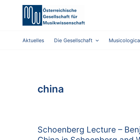
Zum
Inhalt
springen
Aktuelles
Die Gesellschaft
Musicologica
china
Schoenberg Lecture – Benj
China in Schoenberg and 