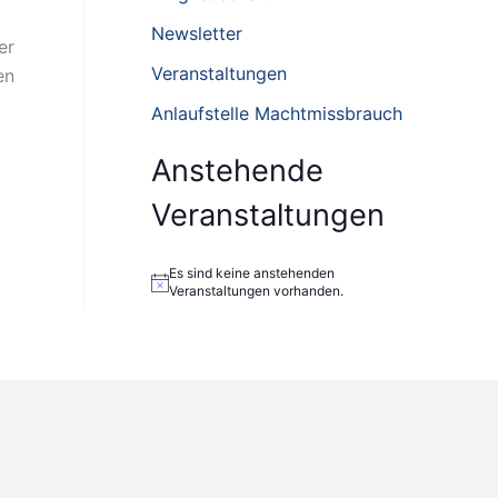
n
Newsletter
er
n
Veranstaltungen
en
a
Anlaufstelle Machtmissbrauch
c
h
Anstehende
:
Veranstaltungen
Es sind keine anstehenden
H
Veranstaltungen vorhanden.
i
n
w
e
i
s