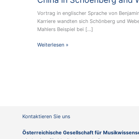
Vortrag in englischer Sprache von Benjamin 
Karriere wandten sich Schönberg und Weber
Mahlers Beispiel bei […]
Schoenberg
Weiterlesen »
Lecture
–
Benjamin
Levy:
„In
der
Fremde:
Images
Kontaktieren Sie uns
of
China
Österreichische Gesellschaft für Musikwissen
in