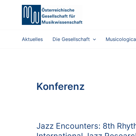
Zum
Inhalt
springen
Aktuelles
Die Gesellschaft
Musicologica
Konferenz
Jazz Encounters: 8th Rhy
International Jazz Resear