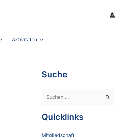
Aktivitäten
Suche
S
u
c
Quicklinks
h
e
Mitgliedschaft