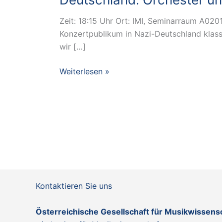
Zeit: 18:15 Uhr Ort: IMI, Seminarraum A0201
Konzertpublikum in Nazi-Deutschland klas
wir […]
Gastvortrag
Weiterlesen »
|
Neil
Gregor:
Das
Sinfoniekonzert
in
Nazi-
Deutschland:
Kontaktieren Sie uns
Orchester
und
Österreichische Gesellschaft für Musikwissen
deren