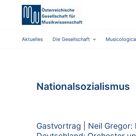
Zum
Inhalt
springen
Aktuelles
Die Gesellschaft
Musicologica
Nationalsozialismus
Gastvortrag | Neil Gregor:
Deutschland: Orchester un