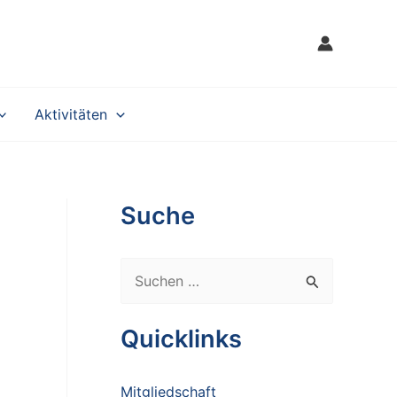
Aktivitäten
Suche
S
u
c
Quicklinks
h
e
Mitgliedschaft