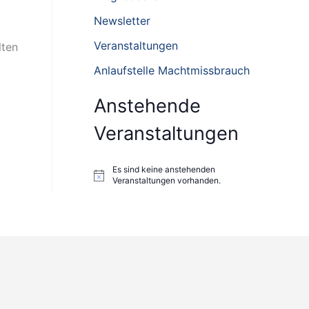
n
Newsletter
n
Veranstaltungen
lten
a
Anlaufstelle Machtmissbrauch
c
h
Anstehende
:
Veranstaltungen
Es sind keine anstehenden
H
Veranstaltungen vorhanden.
i
n
w
e
i
s