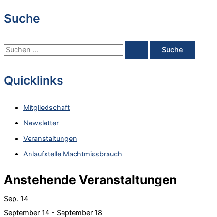
Suche
S
u
c
Quicklinks
h
e
Mitgliedschaft
n
Newsletter
n
Veranstaltungen
a
Anlaufstelle Machtmissbrauch
c
h
Anstehende Veranstaltungen
:
Sep.
14
September 14
-
September 18