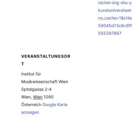
rachel-ong-shu-y
kunstuniversitaet
no_cache=1&cHa
59045d13c8c9ff
555397867
VERANSTALTUNGSOR
T
Institut für
Musikwissenschaft Wien
Spitalgasse 2-4
Wien
,
Wien
1090
Österreich
Google Karte
anzeigen