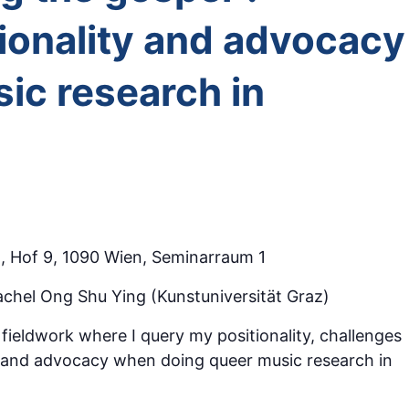
tionality and advocacy
ic research in
 2, Hof 9, 1090 Wien, Seminarraum 1
chel Ong Shu Ying (Kunstuniversität Graz)
m fieldwork where I query my positionality, challenges
n and advocacy when doing queer music research in