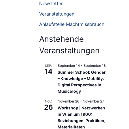
n
Newsletter
n
Veranstaltungen
a
Anlaufstelle Machtmissbrauch
c
h
Anstehende
:
Veranstaltungen
September 14
-
September 18
SEP.
14
Summer School: Gender
– Knowledge – Mobility.
Digital Perspectives in
Musicology
November 26
-
November 27
NOV.
26
Workshop | Netzwerken
in Wien um 1900:
Beziehungen, Praktiken,
Materialitäten