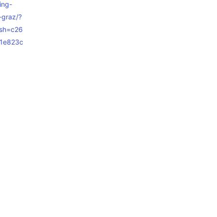
ing-
-graz/?
sh=c26
1e823c