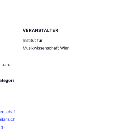
VERANSTALTER
Institut für
Musikwissenschaft Wien
0 p.m.
ategori
senschaf
ailansich
ag-