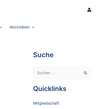
Aktivitäten
Suche
S
u
c
Quicklinks
h
e
Mitgliedschaft