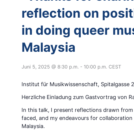
reflection on posi
in doing queer mus
Malaysia
Juni 5, 2025 @ 8:30 p.m.
-
10:00 p.m.
CEST
Institut für Musikwissenschaft, Spitalgasse
Herzliche Einladung zum Gastvortrag von Ra
In this talk, I present reflections drawn fro
faced, and my endeavours for collaboratio
Malaysia.