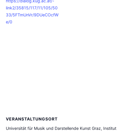
https://dialog.kug.ac.at/-
link2/35815/117/11/105/50
33/5FTmUnVr/9DUeCOcfW
e/0
VERANSTALTUNGSORT
Universität für Musik und Darstellende Kunst Graz, Institut