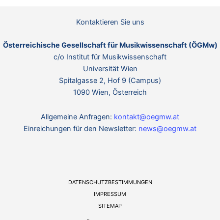
n
o
w
n
e
Kontaktieren Sie uns
i
s
Österreichische Gesellschaft für Musikwissenschaft (ÖGMw)
c/o Institut für Musikwissenschaft
Universität Wien
Spitalgasse 2, Hof 9 (Campus)
1090 Wien, Österreich
Allgemeine Anfragen:
kontakt@oegmw.at
Einreichungen für den Newsletter:
news@oegmw.at
DATENSCHUTZBESTIMMUNGEN
IMPRESSUM
SITEMAP