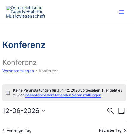
Zum
Inhalt
springen
Konferenz
Konferenz
Veranstaltungen
Konferenz
Veranstaltungen
Keine Veranstaltungen für Juni 12, 2026 vorgesehen. Hier geht es
für
H
zu den
nächsten bevorstehenden Veranstaltungen
.
Juni
i
n
12,
w
12-06-2026
V
V
S
T
2026
e
u
e
e
i
D
a
c
s
r
r
g
a
h
Vorheriger Tag
Nächster Tag
a
a
t