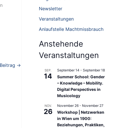
in
n
Newsletter
n
Veranstaltungen
a
Anlaufstelle Machtmissbrauch
c
h
Anstehende
:
Veranstaltungen
 Beitrag
→
September 14
-
September 18
SEP.
14
Summer School: Gender
– Knowledge – Mobility.
Digital Perspectives in
Musicology
November 26
-
November 27
NOV.
26
Workshop | Netzwerken
in Wien um 1900:
Beziehungen, Praktiken,