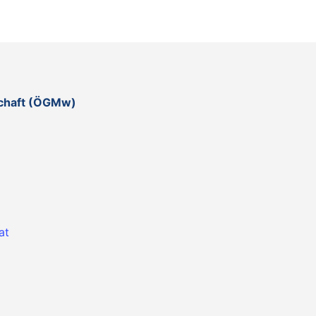
schaft (ÖGMw)
at