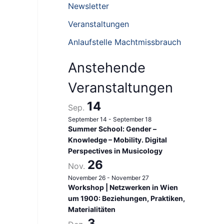
n
Newsletter
n
Veranstaltungen
a
Anlaufstelle Machtmissbrauch
c
h
Anstehende
:
Veranstaltungen
14
Sep.
September 14
-
September 18
Summer School: Gender –
Knowledge – Mobility. Digital
Perspectives in Musicology
26
Nov.
November 26
-
November 27
Workshop | Netzwerken in Wien
um 1900: Beziehungen, Praktiken,
Materialitäten
3