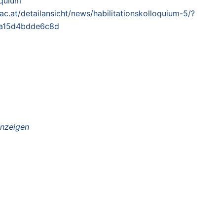
oquium
.ac.at/detailansicht/news/habilitationskolloquium-5/?
fa15d4bdde6c8d
anzeigen