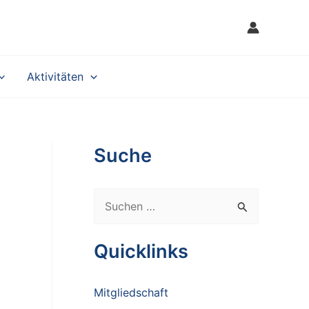
Aktivitäten
Suche
S
u
c
Quicklinks
h
e
Mitgliedschaft