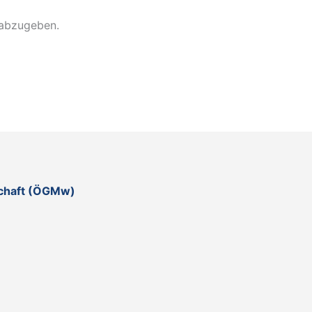
 abzugeben.
schaft (ÖGMw)