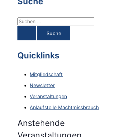
Suche
S
u
c
h
Quicklinks
e
n
Mitgliedschaft
n
Newsletter
a
Veranstaltungen
c
Anlaufstelle Machtmissbrauch
h
:
Anstehende
Veranstaltungen